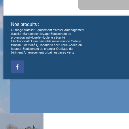
Nos produits :
Outillage d'atelier
Equipement d'atelier
Aménagement
d'atelier
Manutention levage
Equipement de
protection individuelle
Hygiène sécurité
Électroportatif
Consommable maintenance
Collage
fixation
Electricité
Quincaillerie serrurerie
Accès en
hauteur
Equipement de chantier
Outillage du
bâtiment
Aménagement urbain espaces verts