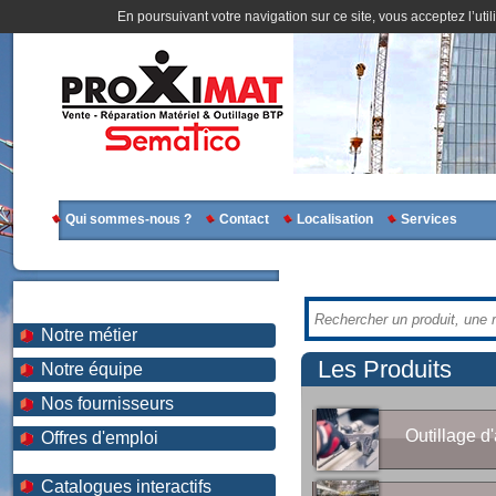
En poursuivant votre navigation sur ce site, vous acceptez l’util
Qui sommes-nous ?
Contact
Localisation
Services
Notre métier
Les Produits
Notre équipe
Nos fournisseurs
Outillage d'
Offres d'emploi
Catalogues interactifs