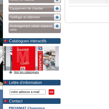
Equipement de chantier
Outillage du bâtiment
Aménagement urbain espaces
verts
Catalogues interactifs
Voir les catalogues
Lettre d'information
OK
Contact
PROXIMAT Charenton