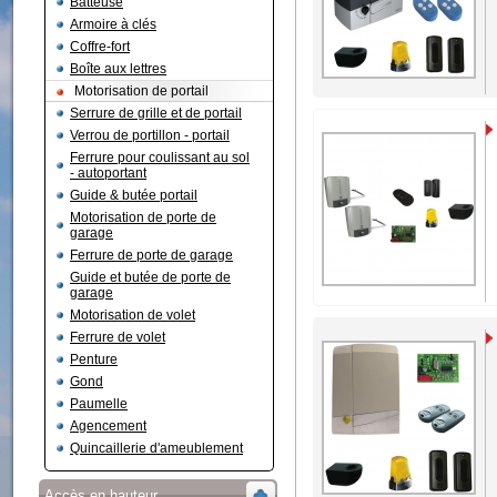
Batteuse
Armoire à clés
Coffre-fort
Boîte aux lettres
Motorisation de portail
Serrure de grille et de portail
Verrou de portillon - portail
Ferrure pour coulissant au sol
- autoportant
Guide & butée portail
Motorisation de porte de
garage
Ferrure de porte de garage
Guide et butée de porte de
garage
Motorisation de volet
Ferrure de volet
Penture
Gond
Paumelle
Agencement
Quincaillerie d'ameublement
Accès en hauteur