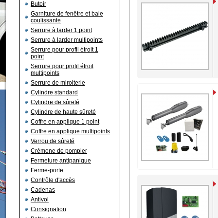
Butoir
Garniture de fenêtre et baie
coulissante
Serrure à larder 1 point
Serrure à larder multipoints
Serrure pour profil étroit 1
point
Serrure pour profil étroit
multipoints
Serrure de miroiterie
Cylindre standard
Cylindre de sûreté
Cylindre de haute sûreté
Coffre en applique 1 point
Coffre en applique multipoints
Verrou de sûreté
Crémone de pompier
Fermeture antipanique
Ferme-porte
Contrôle d'accès
Cadenas
Antivol
Consignation