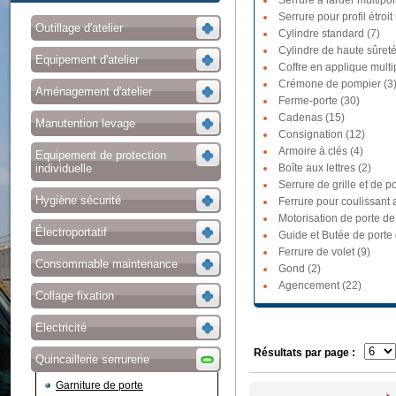
Serrure à larder multipoi
Serrure pour profil étroit
Outillage d'atelier
Cylindre standard (7)
Cylindre de haute sûreté
Equipement d'atelier
Coffre en applique multi
Crémone de pompier (3
Aménagement d'atelier
Ferme-porte (30)
Cadenas (15)
Manutention levage
Consignation (12)
Armoire à clés (4)
Equipement de protection
individuelle
Boîte aux lettres (2)
Serrure de grille et de po
Hygiène sécurité
Ferrure pour coulissant a
Motorisation de porte de
Électroportatif
Guide et Butée de porte
Ferrure de volet (9)
Consommable maintenance
Gond (2)
Agencement (22)
Collage fixation
Electricité
Résultats par page :
Quincaillerie serrurerie
Garniture de porte