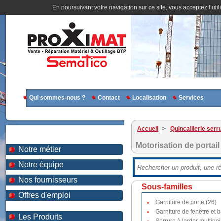
En poursuivant votre navigation sur ce site, vous acceptez l’util
Qui sommes-nous ?
Contact
Localisation
Services
Accueil
>
Quincaillerie serr
Motorisation de portail
Notre métier
Notre équipe
Nos fournisseurs
Sous-familles
Offres d'emploi
Garniture de porte (26)
Garniture de fenêtre et b
Les Produits