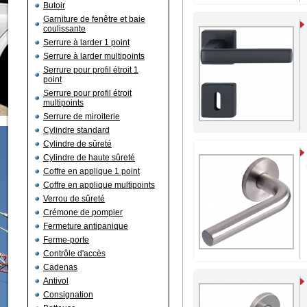
Butoir
Garniture de fenêtre et baie
coulissante
Serrure à larder 1 point
Serrure à larder multipoints
Serrure pour profil étroit 1
point
Serrure pour profil étroit
multipoints
Serrure de miroiterie
Cylindre standard
Cylindre de sûreté
Cylindre de haute sûreté
Coffre en applique 1 point
Coffre en applique multipoints
Verrou de sûreté
Crémone de pompier
Fermeture antipanique
Ferme-porte
Contrôle d'accès
Cadenas
Antivol
Consignation