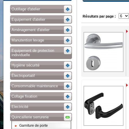
Outillage d'atelier
Résultats par page :
Equipement d'atelier
Aménagement d'atelier
Manutention levage
Equipement de protection
individuelle
Hygiène sécurité
Électroportatif
Consommable maintenance
Collage fixation
Electricité
Quincaillerie serrurerie
Garniture de porte