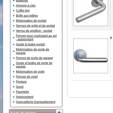
Batteuse
Armoire à clés
Coffre-fort
Boîte aux lettres
Motorisation de portail
Serrure de grille et de portail
Verrou de portillon - portail
Ferrure pour coulissant au sol
- autoportant
Guide & butée portail
Motorisation de porte de
garage
Ferrure de porte de garage
Guide et butée de porte de
garage
Motorisation de volet
Ferrure de volet
Penture
Gond
Paumelle
Agencement
Quincaillerie d'ameublement
Accès en hauteur