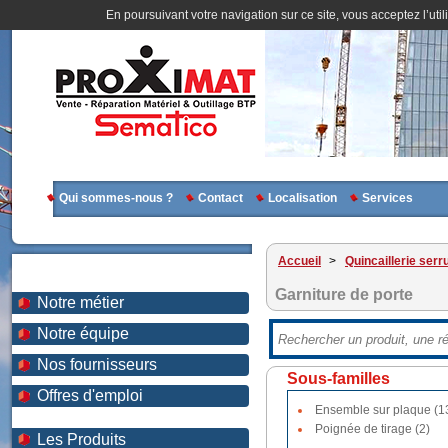
En poursuivant votre navigation sur ce site, vous acceptez l’util
Qui sommes-nous ?
Contact
Localisation
Services
Accueil
>
Quincaillerie serr
Garniture de porte
Notre métier
Notre équipe
Nos fournisseurs
Sous-familles
Offres d'emploi
Ensemble sur plaque (1
Poignée de tirage (2)
Les Produits