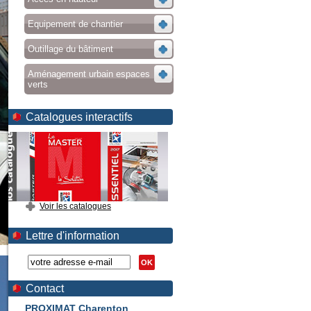
Equipement de chantier
Outillage du bâtiment
Aménagement urbain espaces
verts
Catalogues interactifs
Voir les catalogues
Lettre d'information
OK
Contact
PROXIMAT Charenton