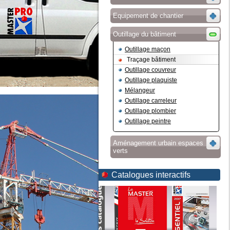
Equipement de chantier
Outillage du bâtiment
Outillage maçon
Traçage bâtiment
Outillage couvreur
Outillage plaquiste
Mélangeur
Outillage carreleur
Outillage plombier
Outillage peintre
Aménagement urbain espaces
verts
Catalogues interactifs