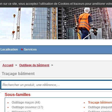
n sur ce site, vous acceptez l’utilisation de Cookies et traceurs pour améliorer votre
Localisation
Services
Accueil
>
Outillage du bâtiment
>
Traçage bâtiment
Sous-familles
Outillage maçon (44)
Traçage bâtiment
Outillage couvreur (17)
Outillage plaquist