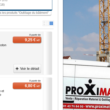
r (15)
(18)
us les produits "Outillage du bâtiment"
A partir de
9,25 €
HT
coton
Voir le détail
A partir de
6,80 €
HT
e et
e