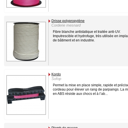
Drisse polypropylène
Corderie mesnard
Fibre blanche antistatique et traitée anti-UV.
Imputrescible et hydrofuge, très utilisée en impla
de bâtiment et en industrie.
Kordo
Sofop
Permet la mise en place simple, rapide et précis
cordeau pour élever un rang de parpaings. La 
en ABS résiste aux chocs et à l’ab...
Plomb de maçon