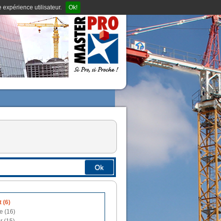
 expérience utilisateur.
Ok!
Ok
 (6)
e (16)