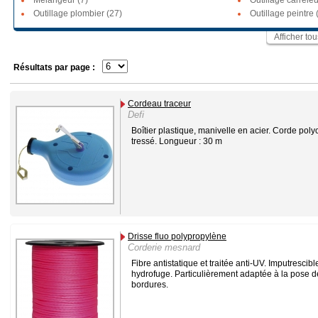
Mélangeur (7)
Outillage carreleu
Outillage plombier (27)
Outillage peintre 
Afficher to
Résultats par page :
Cordeau traceur
Defi
Boîtier plastique, manivelle en acier. Corde poly
tressé. Longueur : 30 m
Drisse fluo polypropylène
Corderie mesnard
Fibre antistatique et traitée anti-UV. Imputrescibl
hydrofuge. Particulièrement adaptée à la pose d
bordures.