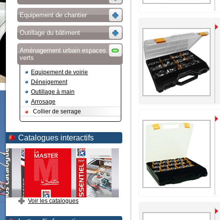
Equipement de chantier
Outillage du bâtiment
Aménagement urbain espaces
verts
Equipement de voirie
Déneigement
Outillage à main
Arrosage
Collier de serrage
Catalogues interactifs
Voir les catalogues