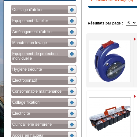
Collier de serrage (6)
Outillage d'atelier
Equipement d'atelier
Résultats par page :
Aménagement d'atelier
Manutention levage
Equipement de protection
individuelle
Hygiène sécurité
Électroportatif
Consommable maintenance
Collage fixation
Electricité
Quincaillerie serrurerie
Accès en hauteur