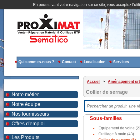
En poursuivant votre navigation sur ce site, vous acceptez l’util
Qui sommes-nous ?
Contact
Localisation
Services
Accueil
>
Aménagement urb
Collier de serrage
Notre métier
Notre équipe
Nos fournisseurs
Sous-familles
Offres d'emploi
Equipement de voirie (2
Outillage à main (43)
Les Produits