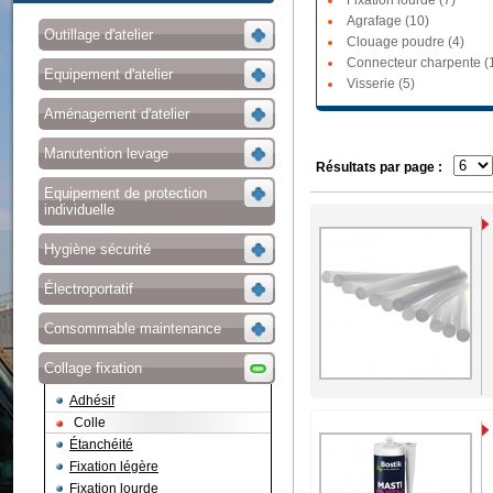
Fixation lourde (7)
Agrafage (10)
Outillage d'atelier
Clouage poudre (4)
Connecteur charpente (
Equipement d'atelier
Visserie (5)
Aménagement d'atelier
Manutention levage
Résultats par page :
Equipement de protection
individuelle
Hygiène sécurité
Électroportatif
Consommable maintenance
Collage fixation
Adhésif
Colle
Étanchéité
Fixation légère
Fixation lourde