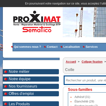
En poursuivant votre navigation sur ce site, vous acceptez l’util
Qui sommes-nous ?
Contact
Localisation
Services
Accueil
>
Collage fixation
>
Colle
Notre métier
Notre équipe
Nos fournisseurs
Sous-familles
Offres d'emploi
Adhésif (31)
Étanchéité (29)
Les Produits