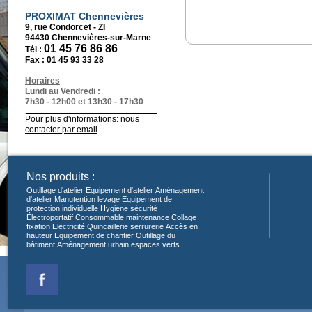
PROXIMAT Chennevières
9, rue Condorcet - ZI
94430 Chennevières-sur-Marne
01 45 76 86 86
Tél :
Fax :
01 45 93 33 28
Horaires
Lundi au Vendredi :
7h30 - 12h00 et 13h30 - 17h30
Pour plus d'informations:
nous
contacter par email
Nos produits :
Outillage d'atelier
Equipement d'atelier
Aménagement
d'atelier
Manutention levage
Equipement de
protection individuelle
Hygiène sécurité
Électroportatif
Consommable maintenance
Collage
fixation
Electricité
Quincaillerie serrurerie
Accès en
hauteur
Equipement de chantier
Outillage du
bâtiment
Aménagement urbain espaces verts