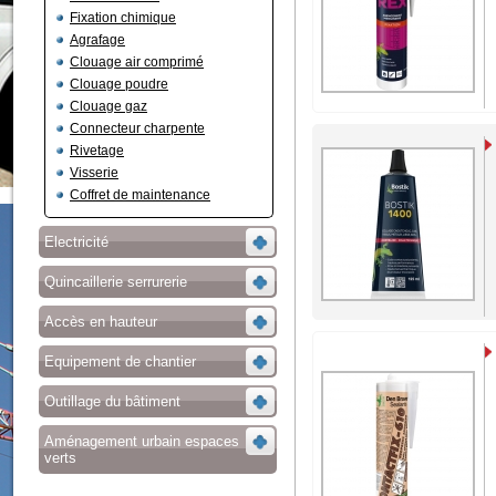
Fixation chimique
Agrafage
Clouage air comprimé
Clouage poudre
Clouage gaz
Connecteur charpente
Rivetage
Visserie
Coffret de maintenance
Electricité
Quincaillerie serrurerie
Accès en hauteur
Equipement de chantier
Outillage du bâtiment
Aménagement urbain espaces
verts