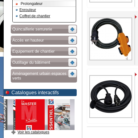
Prolongateur
Enrouleur
Coffret de chantier
Quincaillerie serrurerie
Accès en hauteur
Equipement de chantier
Outillage du bâtiment
Aménagement urbain espaces
verts
Catalogues interactifs
Voir les catalogues