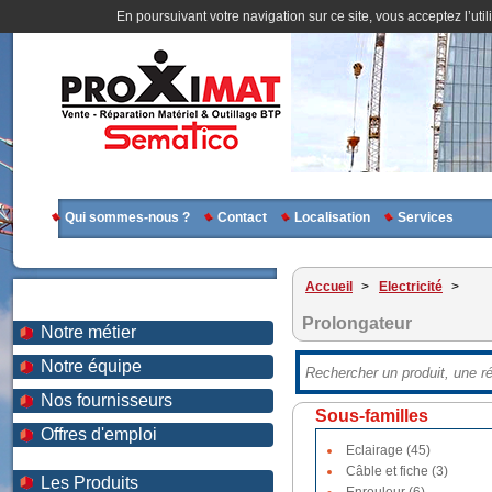
En poursuivant votre navigation sur ce site, vous acceptez l’util
Qui sommes-nous ?
Contact
Localisation
Services
Accueil
>
Electricité
>
Prolongateur
Notre métier
Notre équipe
Nos fournisseurs
Sous-familles
Offres d'emploi
Eclairage (45)
Câble et fiche (3)
Les Produits